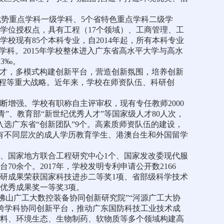
省优势重点学科一级学科、5个省特色重点学科二级学
士学位授权点，具有工程（17个领域）、工商管理、工
校现有85个本科专业，自2014年起，所有本科专业
学科。2015年学校整体进入广东省高水平大学与高水
3‰。
人才，多模式构建创新平台，营造创新氛围，培养创新
工程等重大战略。近年来，学校在师资队伍、科研创
不断增强。学校有职称自主评审权，现有专任教师2000
青”、教育部“新世纪优秀人才”等国家级人才80人次，
选广东省“创新团队”9个。高素质师资队伍的建设，
并招有不同层次的成人学历教育学生、港澳台生和外国留学
、国家地方联合工程研究中心1个、国家发改委现代服
余个。2017年，学校发明专利申请公开数2166
科研成果荣获国家科技进步二等奖1项、省部级科学技术
优秀成果奖一等奖3项。
佛山广工大数控装备协同创新研究院”“河源广工大协
个跨学科协同创新平台，推动广东国防科技工业技术成
材料、环境生态、生物制药、软物质等多个领域构建高