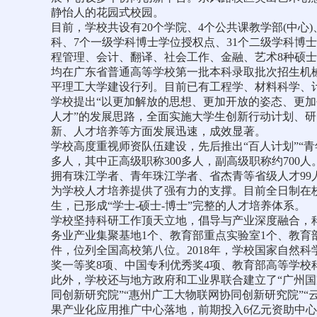
静怡人的花园式校园。
目前，学校共设有20个学院、4个公共课教学部(中心
科、7个一级学科博士学位授权点、31个二级学科博
程管理、会计、翻译、社会工作、金融、艺术8种硕士
均在广东省普通高等学校第一批本科录取批次招生机械
平理工大学建设行列。目前已有工程学、材料科学、计算
学校提出“以更加解放的思想、更加开放的姿态、更
人才”的发展思路，全面实施大学生创新行动计划、研
新、人才培养等方面发展迅速，成效显著。
学校高度重视师资队伍建设，先后推出“百人计划”“青
多人，其中正高级职称300多人，副高级职称约700人
拥有珠江学者、青年珠江学者、省杰青等省级人才99
为学校人才培养提供了强有力的支撑。目前全日制在校生
生，已形成“学士-硕士-博士”完整的人才培养体系。
学校坚持科研工作顶天立地，倡导与产业深度融合，
务业产业集聚基地1个、教育部重点实验室1个、教育部
件，位列全国高校第八位。2018年，学校国家自然
奖一等奖8项、中国专利优秀奖4项、教育部高等学校
此外，学校还与地方政府和工业界联合建立了“广州国
同创新研究院”“惠州广工大物联网协同创新研究院”
果产业化应用推广中心落地，前期投入6亿元资助中