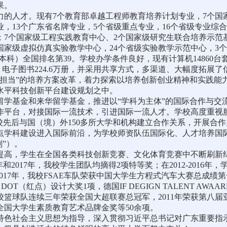
果。
力的人才。现有7个教育部卓越工程师教育培养计划专业，7个国
专业，13个广东省名牌专业，5个省级重点专业，16个省级专业
；7个国家级工程实践教育中心、2个国家级研究生联合培养示范
国家级虚拟仿真实验教学中心，24个省级实验教学示范中心，3
估（本科）全国排名第39。学校办学条件良好，现有计算机14860台
万册、电子图书224.6万册，并采用共享方式，多渠道、大幅度拓
有担当”的培养方案改革，着力探索以培养创新创业精神和实践能
水平科技创新平台建设规划之中。
留学基金和来华留学基金，推进以“学科为主体”的国际合作与交
作平台，对接国际一流技术，引进国际一流人才。学校高度重视服
校先后与国（境）外150多所大学和机构建立合作关系，开展合
点学科建设进入国际前沿，为学校师资队伍国际化、人才培养国
划”）。
，学生在全国各类科技创新竞赛、文化体育竞赛中不断刷新纪录。2
和2017年，我校学生团队均摘得2项特等奖；在2012-2016
017年，我校FSAE车队荣获中国大学生方程式汽车大赛总成绩第
D DOT（红点）设计大奖1项，德国IF DEGIGN TALENT A
篮球队连续三年荣获全国大超联赛总冠军，2011年荣获第八
国大学生素质教育艺术品牌金奖等50余项。
特色社会主义思想为指导，深入贯彻习近平总书记对广东重要指