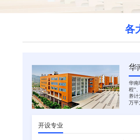
各
华
华南
程”
养计
万平
开设专业