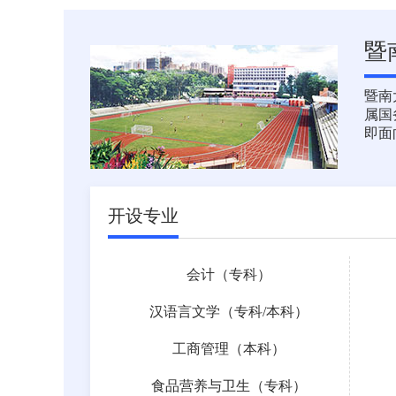
暨
暨南
属国
即面
开设专业
会计（专科）
汉语言文学（
专科
/
本科
）
工商管理（本科）
食品营养与卫生（专科）