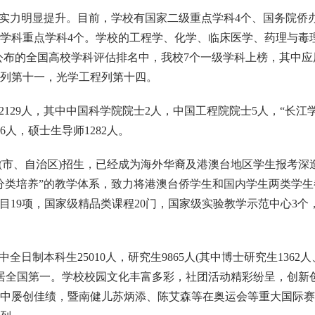
实力明显提升。目前，学校有国家二级重点学科4个、国务院侨办
级学科重点学科4个。学校的工程学、化学、临床医学、药理与毒
教育部公布的全国高校学科评估排名中，我校7个一级学科上榜，其
列第十一，光学工程列第十四。
29人，其中中国科学院院士2人，中国工程院院士5人，“长江学者
36人，硕士生导师1282人。
省(市、自治区)招生，已经成为海外华裔及港澳台地区学生报考
分类培养”的教学体系，致力将港澳台侨学生和国内学生两类学生
目19项，国家级精品类课程20门，国家级实验教学示范中心3
其中全日制本科生25010人，研究生9865人(其中博士研究生1362
高居全国第一。学校校园文化丰富多彩，社团活动精彩纷呈，创新
中屡创佳绩，暨南健儿苏炳添、陈艾森等在奥运会等重大国际赛