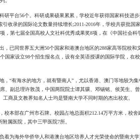
列。
科研平台56个。科研成果硕果累累，学校近年获得国家科技进步
引收录的国际论文数量持续增长;2011-2016年，学校共获批
0项，第七届全国高校人文社科优秀成果奖8项，在《中国社会科
出，已同世界五大洲50个国家和港澳台地区的288家高等院校
个国家设立98个招生报名点，设有全英语授课的国际学院，在校外国
地，“有海水的地方，就有暨南人”，尤以香港、澳门等地较为
席、副总理许敦茂，中国两院院士谭其骧、邓锡铭、侯芙生、曾
府、工商及文教界知名人士均是暨南大学不同时期的杰出校友。
本部在广州市石牌。校园占地总面积212.14万平方米，校舍建筑面
9所附属医院，其中三甲医院7所。
肩负着为海外华侨华人和港澳台地区培养人才光荣使命的暨南大