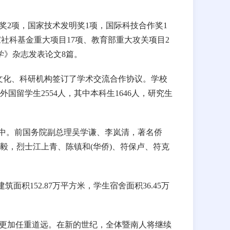
奖2项，国家技术发明奖1项，国际科技合作奖1
国家社科基金重大项目17项、教育部重大攻关项目2
学》杂志发表论文8篇。
和文化、科研机构签订了学术交流合作协议。学校
留学生2554人，其中本科生1646人，研究生
集中。前国务院副总理吴学谦、李岚清，著名侨
毅，烈士江上青、陈镇和(华侨)、符保卢、符克
积152.87万平方米，学生宿舍面积36.45万
学更加任重道远。在新的世纪，全体暨南人将继续