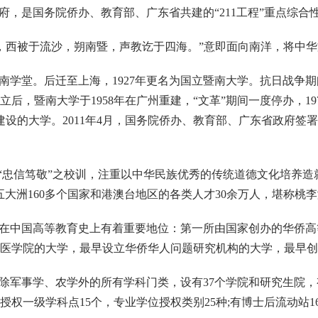
府，是国务院侨办、教育部、广东省共建的“211工程”重点综合
海，西被于流沙，朔南暨，声教讫于四海。”意即面向南洋，将中
南学堂。后迁至上海，1927年更名为国立暨南大学。抗日战争期间，
后，暨南大学于1958年在广州重建，“文革”期间一度停办，1
点建设的大学。2011年4月，国务院侨办、教育部、广东省政府签
守“忠信笃敬”之校训，注重以中华民族优秀的传统道德文化培养造
大洲160多个国家和港澳台地区的各类人才30余万人，堪称桃
在中国高等教育史上有着重要地位：第一所由国家创办的华侨高
医学院的大学，最早设立华侨华人问题研究机构的大学，最早创
军事学、农学外的所有学科门类，设有37个学院和研究生院，有
授权一级学科点15个，专业学位授权类别25种;有博士后流动站